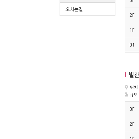
시
설
오시는길
현
2F
황
-
4F,
1F
3F,
2F,
1F,
B1
B1
로
구
성
별관
위치
규모
별
관
3F
(월
피
동)
2F
시
설
현
1F