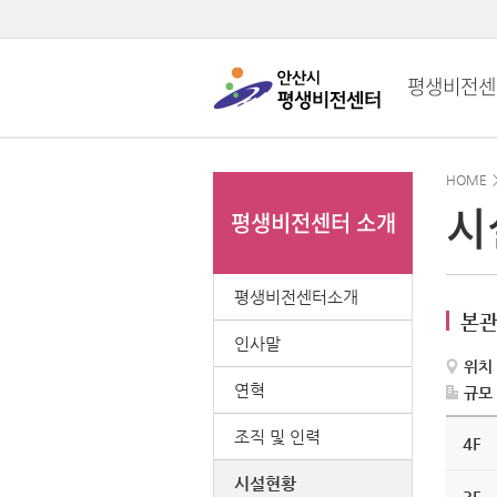
평생비전센
HOME
시
평생비전센터 소개
평생비전센터소개
본관
인사말
위치
연혁
규모
본
조직 및 인력
관
4F
(고
잔
시설현황
동)
3F