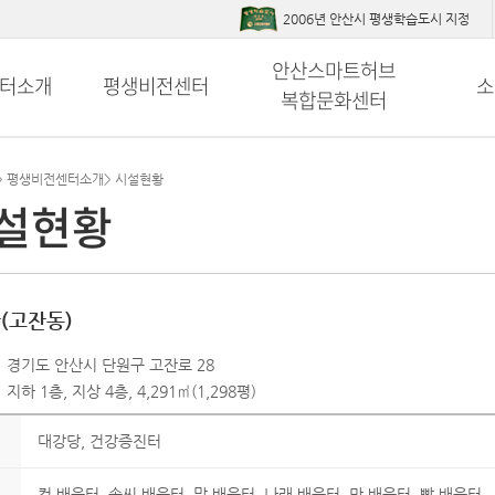
2006년 안산시 평생학습도시 지정
안산스마트허브
터소개
평생비전센터
소
복합문화센터
>
평생비전센터소개
>
시설현황
설현황
(고잔동)
경기도 안산시 단원구 고잔로 28
지하 1층, 지상 4층, 4,291㎡(1,298평)
대강당, 건강증진터
컴 배움터, 솜씨 배움터, 말 배움터, 나래 배움터, 맛 배움터, 빵 배움터