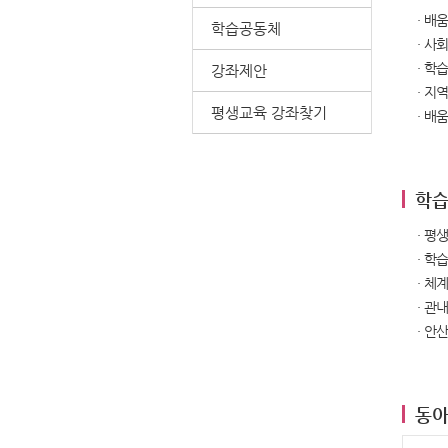
· 배
학습공동체
· 사
· 학
강좌제안
· 지
평생교육 강좌찾기
· 배
학습
· 평
· 학
· 체
· 관
· 안
동아