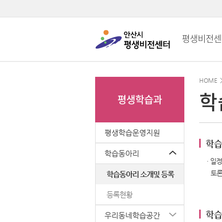
평생비전센
HOME
학
평생학습과
평생학습운영지원
학습
하위메뉴 펼치기
학습동아리
· 일
토론
학습동아리 소개및 등록
등록현황
학습
하위메뉴 펼치기
우리동네학습공간